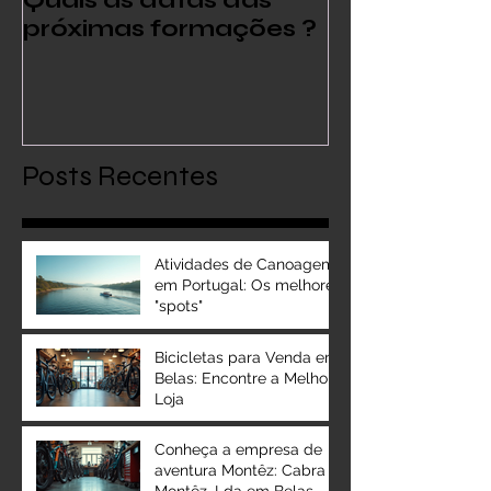
Quais as datas das
O que uma 
próximas formações ?
tem a haver
minha bicicl
Posts Recentes
Atividades de Canoagem
em Portugal: Os melhores
"spots"
Bicicletas para Venda em
Belas: Encontre a Melhor
Loja
Conheça a empresa de
aventura Montêz: Cabra
Montêz, Lda em Belas