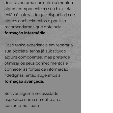
descravou uma corrente ou montou 
algum componente na sua bicicleta, 
então é natural de que disponha já de 
alguns conhecimentos e por isso 
recomendamos que opte pela 
formação intermédia
. 
Caso tenha experiencia em reparar a 
sua bicicleta, tenha já substituído 
alguns compoentes, mas pretende 
otimizar os seus conhecimentos e 
conhecer as fontes de informação 
fidedignas, então sugerimos a 
formação avançada.
Se tiver alguma necessidade 
especifica numa ou outra área, 
contacte-nos para 