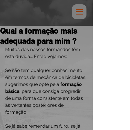
Qual a formação mais
adequada para mim ?
Muitos dos nossos formandos têm 
esta dúvida... Então vejamos:
Se não tem qualquer conhecimento 
em termos de mecânica de bicicletas, 
sugerimos que opte pela 
formação 
básica, 
para que consiga progredir 
de uma forma consistente em todas 
as vertentes posteriores de 
formação. 
Se já sabe remendar um furo, se já 